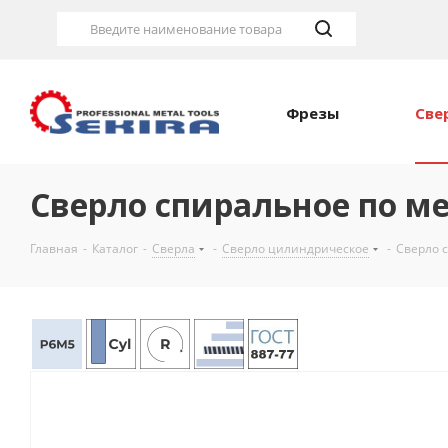
Введите наименование товара
Фрезы
Све
Сверло спиральное по м
Главная
-
Каталог
-
Сверла
-
Сверло цилиндрическое
-
Сверло 