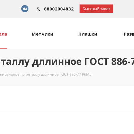
88002004832
Быстрый заказ
рла
Метчики
Плашки
Раз
еталлу дллинное ГОСТ 886-
спиральное по металлу дллинное ГОСТ 886-77 Р6М5