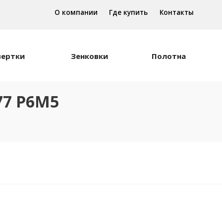
О компании
Где купить
Контакты
вертки
Зенковки
Полотна
77 Р6М5