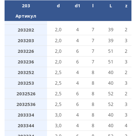
203
d
d1
l
L
z
Артикул
2,0
4
7
39
2
203202
203203
2,0
4
7
39
3
203226
2,0
6
7
51
2
203236
2,0
6
7
51
3
203252
2,5
4
8
40
2
203253
2,5
4
8
40
3
2032526
2,5
6
8
52
2
2032536
2,5
6
8
52
3
203334
3,0
4
8
40
3
203344
3,0
4
8
40
4
203334
3,0
6
8
52
3