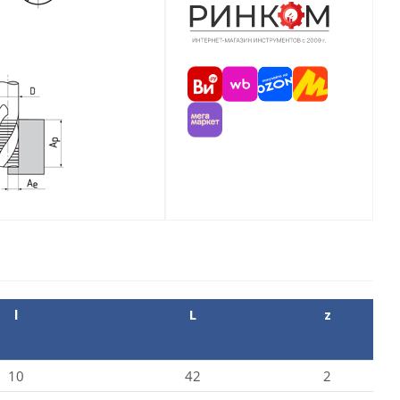
l
L
z
10
42
2