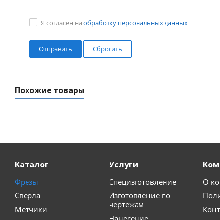
Я согласен на
обработку персональных данных
Сбросить
Похожие товары
Каталог
Услуги
Ком
Фрезы
Специзготовление
О к
Сверла
Изготовление по
Пол
чертежам
Метчики
Кон
Нанесение