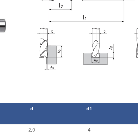
d
d1
2,0
4