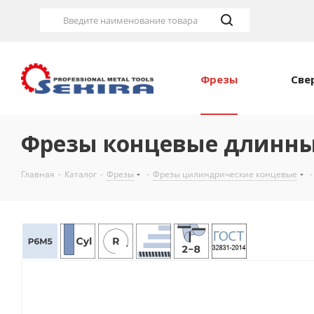
Введите наименование товара
Фрезы
Све
Фрезы концевые длинные
Главная
-
Каталог
-
Фрезы
-
Фрезы цилиндрические концевые
-