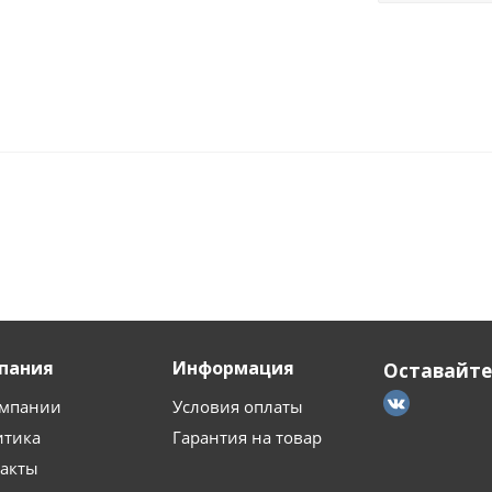
пания
Информация
Оставайтес
омпании
Условия оплаты
итика
Гарантия на товар
такты