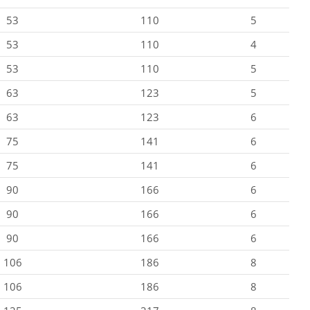
53
110
5
53
110
4
53
110
5
63
123
5
63
123
6
75
141
6
75
141
6
90
166
6
90
166
6
90
166
6
106
186
8
106
186
8